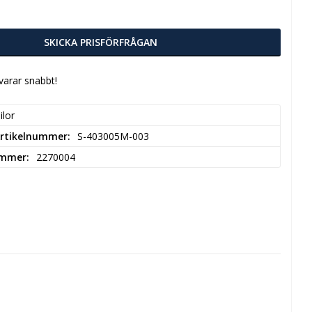
SKICKA PRISFÖRFRÅGAN
svarar snabbt!
ilor
 Artikelnummer
S-403005M-003
ummer
2270004