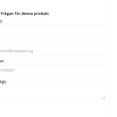
örfrågan för denna produkt.
t)
mer
ligt)