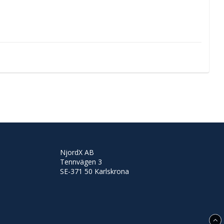
NjordX AB
Tennvägen 3
SE-371 50 Karlskrona