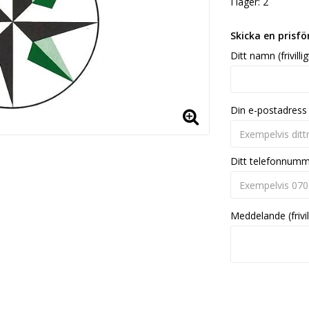
I lager: 2
Skicka en prisf
Ditt namn (frivillig
Din e-postadress
Ditt telefonnum
Meddelande (frivil