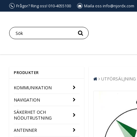
Frågor? Ring oss! 010-4055100
Maila oss info@njordx.com
PRODUKTER
UTFÖRSÄLJNING
KOMMUNIKATION
NAVIGATION
SÄKERHET OCH
NÖDUTRUSTNING
ANTENNER