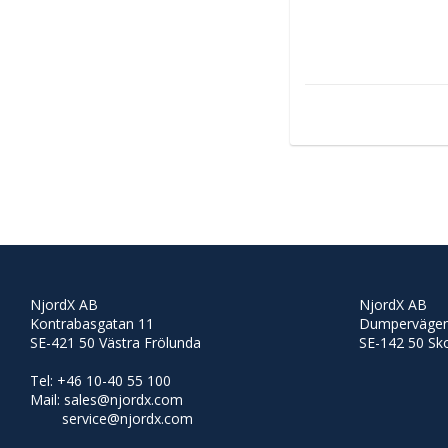
NjordX AB
NjordX AB
Kontrabasgatan 11
Dumpervägen
SE-421 50 Västra Frölunda
SE-142 50 Sk
Tel: +46 10-40 55 100
Mail: sales@njordx.com
service@njordx.com