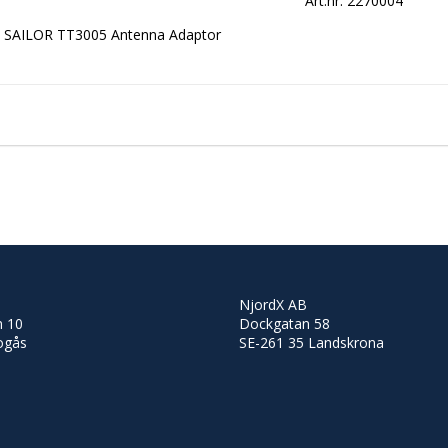
Art.nr: 2270004
SAILOR TT3005 Antenna Adaptor
NjordX AB
 10
Dockgatan 58
ogås
SE-261 35 Landskrona