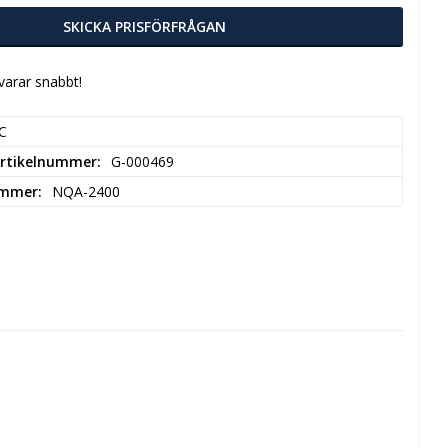
SKICKA PRISFÖRFRÅGAN
svarar snabbt!
C
 artikelnummer
G-000469
ummer
NQA-2400