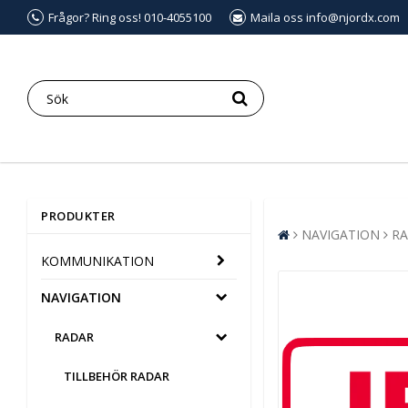
Frågor? Ring oss! 010-4055100
Maila oss info@njordx.com
PRODUKTER
NAVIGATION
R
KOMMUNIKATION
NAVIGATION
RADAR
TILLBEHÖR RADAR