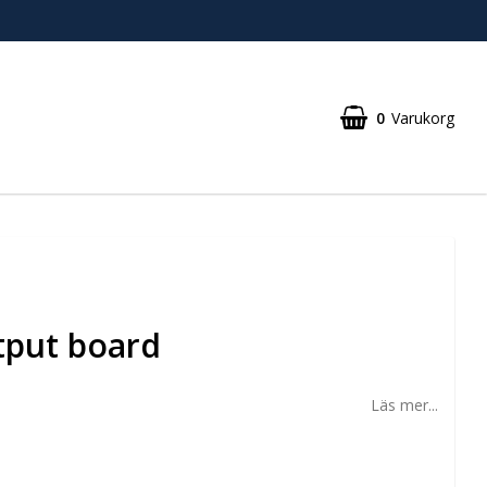
0
Varukorg
tput board
Läs mer...