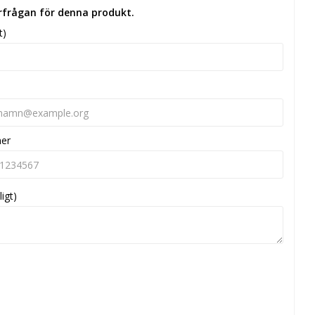
örfrågan för denna produkt.
t)
mer
ligt)