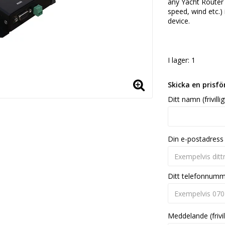
any Yacht Router a
speed, wind etc.)
device.
I lager: 1
Skicka en prisf
Ditt namn (frivillig
Din e-postadress
Ditt telefonnum
Meddelande (frivil