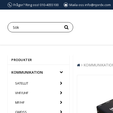
Frågor? Ring oss! 010-4055100
Maila oss info@njordx.com
PRODUKTER
KOMMUNIKATIO
KOMMUNIKATION
SATELLIT
VHF/UHF
MF/HF
GMDSS