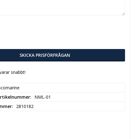
SKICKA PRISFÖRFRÅGAN
svarar snabbt!
ocomarine
 Artikelnummer
NML-01
ummer
2810182