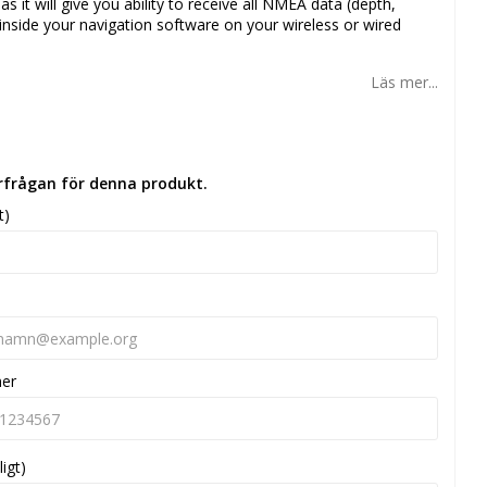
s it will give you ability to receive all NMEA data (depth,
 inside your navigation software on your wireless or wired
Läs mer...
örfrågan för denna produkt.
t)
mer
ligt)