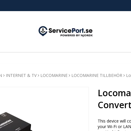
N
INTERNET & TV
LOCOMARINE
LOCOMARINE TILLBEHÖR
Lo
Locoma
Conver
This device will 
your Wi-Fi or LAN