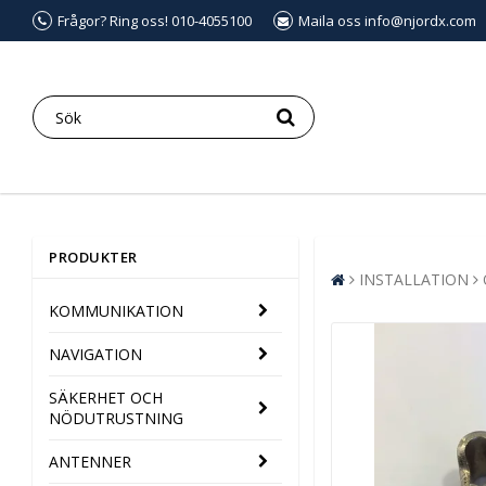
Frågor? Ring oss! 010-4055100
Maila oss info@njordx.com
PRODUKTER
INSTALLATION
KOMMUNIKATION
NAVIGATION
SÄKERHET OCH
NÖDUTRUSTNING
ANTENNER