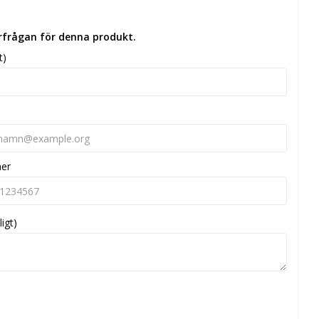
örfrågan för denna produkt.
t)
mer
ligt)