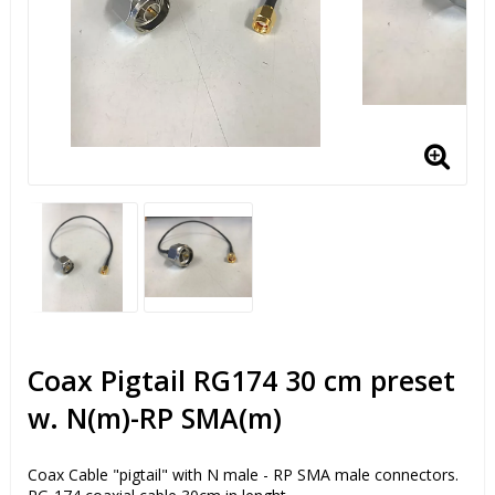
Coax Pigtail RG174 30 cm preset
w. N(m)-RP SMA(m)
Coax Cable "pigtail" with N male - RP SMA male connectors.