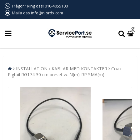
Frågor? Ring oss! 010-4055100
Maila oss info@njordx.com
0
INSTALLATION
KABLAR MED KONTAKTER
Coax
Pigtail RG174 30 cm preset w. N(m)-RP SMA(m)