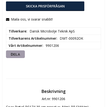
SKICKA PRISFÖRFRÅGAN
Maila oss, vi svarar snabbt!
Tillverkare
Dansk Microbolje Teknik ApS
Tillverkarens Artikelnummer
DMT-00092OK
Vårt Artikelnummer
9901206
DELA
Beskrivning
Art.nr: 9901206
Coax Pigtail RG174 30 cm preset w. N(m)-RP SMA(m)