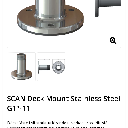
SCAN Deck Mount Stainless Steel
G1"-11
Däcksfäste i slitstarkt utförande tillverkad i rostfritt stål.