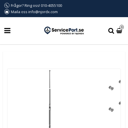
Frågor? Ring oss! 010-4055100
Maila oss info@njordx.com
0