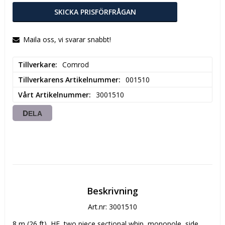
SKICKA PRISFÖRFRÅGAN
Maila oss, vi svarar snabbt!
Tillverkare
Comrod
Tillverkarens Artikelnummer
001510
Vårt Artikelnummer
3001510
DELA
Beskrivning
Art.nr: 3001510
8 m (26 ft), HF, two piece sectional whip, monopole, side 